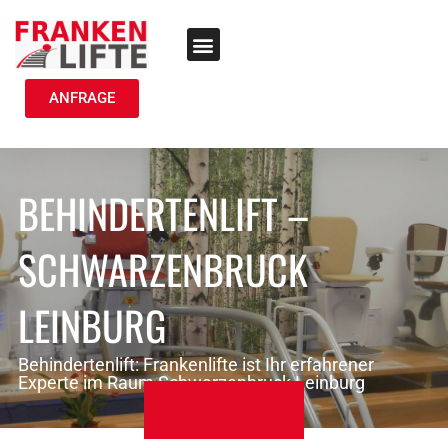
TREPPENLIFT MIETEN
ANFRAGE
BEHINDERTENLIFT –
SCHWARZENBRUCK
LEINBURG
Behindertenlift: Frankenlifte ist Ihr erfahrener
Experte im Raum Schwarzenbruck Leinburg
KONTAKT