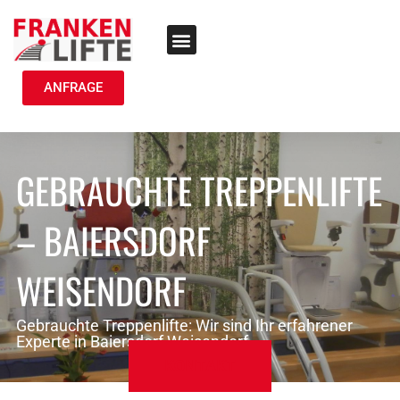
TREPPENLIFT MIETEN
ANFRAGE
GEBRAUCHTE TREPPENLIFTE
– BAIERSDORF
WEISENDORF
Gebrauchte Treppenlifte: Wir sind Ihr erfahrener
Experte in Baiersdorf Weisendorf
KONTAKT