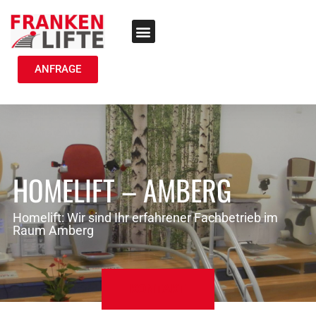
TREPPENLIFT MIETEN
ANFRAGE
HOMELIFT – AMBERG
Homelift: Wir sind Ihr erfahrener Fachbetrieb im
Raum Amberg
KONTAKT