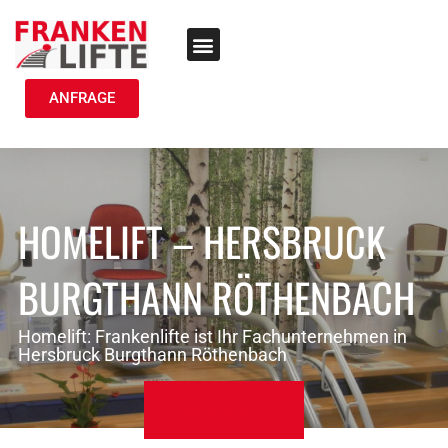
TREPPENLIFT MIETEN
ANFRAGE
HOMELIFT – HERSBRUCK
BURGTHANN RÖTHENBACH
Homelift: Frankenlifte ist Ihr Fachunternehmen in
Hersbruck Burgthann Röthenbach
KONTAKT