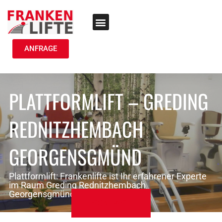
TREPPENLIFT MIETEN
ANFRAGE
PLATTFORMLIFT – GREDING
REDNITZHEMBACH
GEORGENSGMÜND
Plattformlift: Frankenlifte ist Ihr erfahrener Experte
im Raum Greding Rednitzhembach
Georgensgmünd
KONTAKT