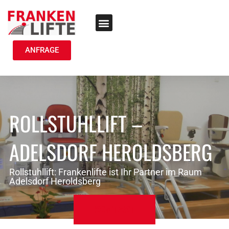
TREPPENLIFT MIETEN
ANFRAGE
ROLLSTUHLLIFT –
ADELSDORF HEROLDSBERG
Rollstuhllift: Frankenlifte ist Ihr Partner im Raum
Adelsdorf Heroldsberg
KONTAKT