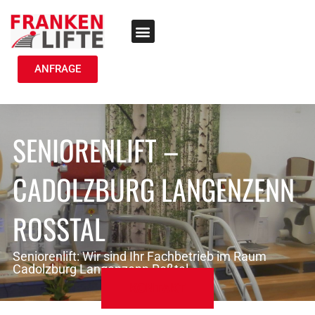
TREPPENLIFT MIETEN
ANFRAGE
SENIORENLIFT –
CADOLZBURG LANGENZENN
ROSSTAL
Seniorenlift: Wir sind Ihr Fachbetrieb im Raum
Cadolzburg Langenzenn Roßtal
KONTAKT