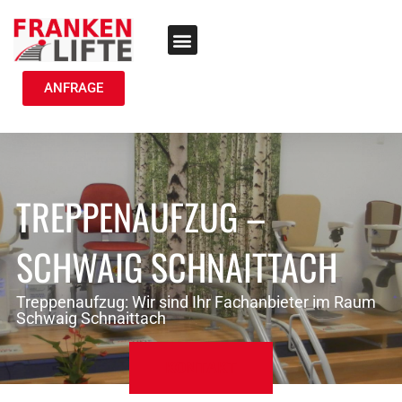
TREPPENLIFT MIETEN
ANFRAGE
TREPPENAUFZUG –
SCHWAIG SCHNAITTACH
Treppenaufzug: Wir sind Ihr Fachanbieter im Raum
Schwaig Schnaittach
KONTAKT