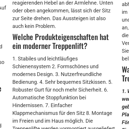
reagierenden Hebel an der Armlehne. Unten
ab
Auf
oder oben angekommen, lässt sich der Sitz
im 
zur Seite drehen. Das Aussteigen ist also
un
auch kein Problem.
an,
Welche Produkteigenschaften hat
die
ein moderner Treppenlift?
Ver
d
Sie
1. Stabiles und leichtläufiges
be
so
Schienensystem 2. Formschönes und
Wa
modernes Design. 3. Nutzerfreundliche
Tr
Bedienung. 4. Sehr bequemes Sitzkissen. 5.
e
Robuster Gurt für noch mehr Sicherheit. 6.
1.
Automatische Stoppfunktion bei
we
Hindernissen. 7. Einfacher
geb
Klappmechanismus für den Sitz 8. Montage
Pl
im Freien und im Haus möglich. Die
För
d
Treppenlifte werden vormontiert ausgeliefert