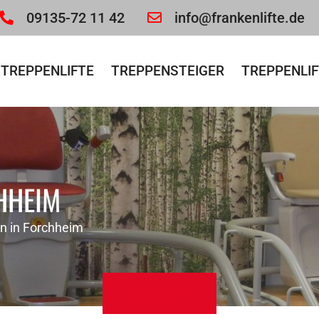
09135-72 11 42
info@frankenlifte.de
TREPPENLIFTE
TREPPENSTEIGER
TREPPENLIF
HHEIM
en in Forchheim
KONTAKT