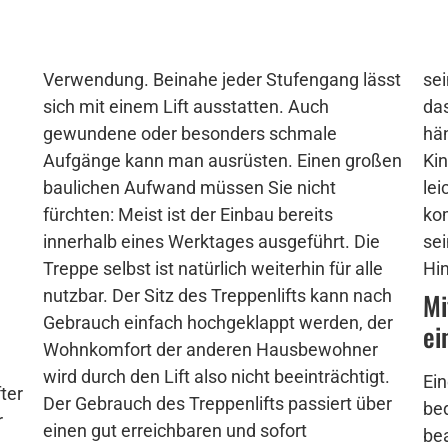
Verwendung. Beinahe jeder Stufengang lässt
sei
sich mit einem Lift ausstatten. Auch
das
gewundene oder besonders schmale
hän
Aufgänge kann man ausrüsten. Einen großen
Kin
baulichen Aufwand müssen Sie nicht
le
fürchten: Meist ist der Einbau bereits
kom
innerhalb eines Werktages ausgeführt. Die
sei
Treppe selbst ist natürlich weiterhin für alle
Hin
nutzbar. Der Sitz des Treppenlifts kann nach
Mi
Gebrauch einfach hochgeklappt werden, der
ei
Wohnkomfort der anderen Hausbewohner
wird durch den Lift also nicht beeinträchtigt.
Ein
ter
Der Gebrauch des Treppenlifts passiert über
bed
r
einen gut erreichbaren und sofort
bea