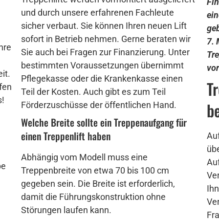
Fin
und durch unsere erfahrenen Fachleute
ein
sicher verbaut. Sie können Ihren neuen Lift
geb
sofort in Betrieb nehmen. Gerne beraten wir
7. 
hre
Sie auch bei Fragen zur Finanzierung. Unter
Tre
bestimmten Voraussetzungen übernimmt
vo
it.
Pflegekasse oder die Krankenkasse einen
Tr
fen
Teil der Kosten. Auch gibt es zum Teil
s!
b
Förderzuschüsse der öffentlichen Hand.
Welche Breite sollte ein Treppenaufgang für
einen Treppenlift haben
Auf
üb
Abhängig vom Modell muss eine
Auf
be
Treppenbreite von etwa 70 bis 100 cm
Ver
gegeben sein. Die Breite ist erforderlich,
Ihn
damit die Führungskonstruktion ohne
Ver
h
Störungen laufen kann.
Fra