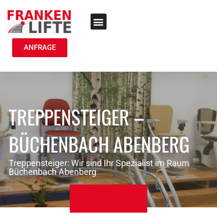
TREPPENLIFT MIETEN
ANFRAGE
TREPPENSTEIGER –
BÜCHENBACH ABENBERG
Treppensteiger: Wir sind Ihr Spezialist im Raum
Büchenbach Abenberg
KONTAKT